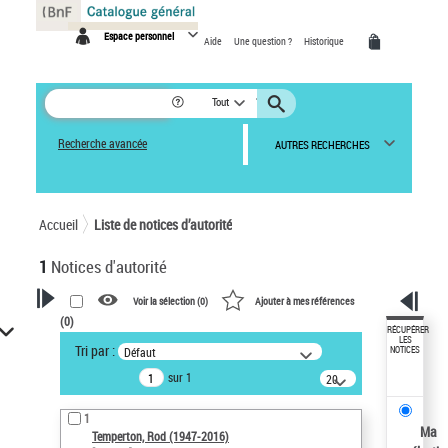
Panneau de gestion des cookies
Espace personnel
Aide
Une question ?
Historique
Tout
Recherche avancée
AUTRES RECHERCHES
Accueil
Liste de notices d’autorité
1
Notices d'autorité
Voir la sélection (
0
)
Ajouter à mes références
(
0
)
VOTRE RECHERCHE
RÉCUPÉRER
LES
Tri par :
Défaut
NOTICES
Recherche avancée dans les
sur 1
notices d’autorité
20
résultats/page
Œuvres liées à l'auteur :
1
Temperton, Rod (1947-2016)
Ma
Temperton, Rod (1947-2016)