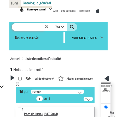
Panneau de gestion des cookies
Espace personnel
Aide
Une question ?
Historique
Tout
Recherche avancée
AUTRES RECHERCHES
Accueil
Liste de notices d’autorité
1
Notices d'autorité
Voir la sélection (
0
)
Ajouter à mes références
(
0
)
VOTRE RECHERCHE
RÉCUPÉRER
LES
Tri par :
Défaut
NOTICES
Recherche avancée dans les
sur 1
notices d’autorité
20
résultats/page
Œuvres liées à l'auteur :
1
Paco de Lucía (1947-2014)
Ma
Paco de Lucía (1947-2014)