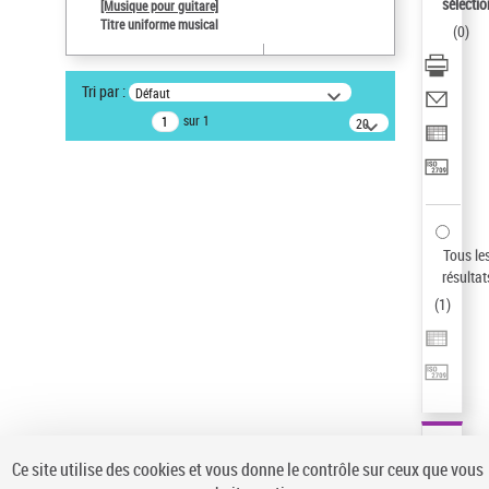
sélectio
[Musique pour guitare]
Type de notice d'autorité
Titre uniforme musical
(
0
)
Titre uniforme musical
Pays
Tri par :
Défaut
ne s'applique pas
sur 1
20
Sauvegarder votre recherche
résultats/page
AFFINER
Type de notice d'autorité
Œuvre
(1)
Tous le
Titre uniforme musical
(1)
résultat
(
1
)
Statut de la notice d’autorité
Pays
Auteur d’œuvre
Ce site utilise des cookies et vous donne le contrôle sur ceux que vous