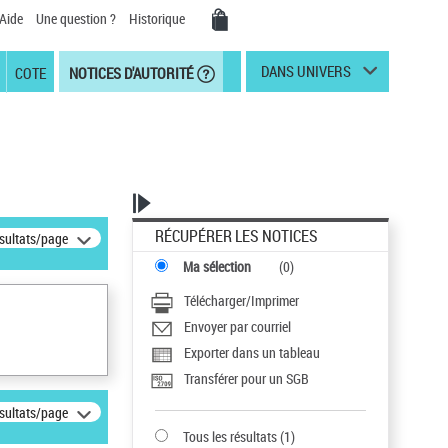
Aide
Une question ?
Historique
DANS UNIVERS
COTE
NOTICES D'AUTORITÉ
RÉCUPÉRER LES NOTICES
ésultats/page
Ma sélection
(
0
)
Télécharger/Imprimer
Envoyer par courriel
Exporter dans un tableau
Transférer pour un SGB
ésultats/page
Tous les résultats
(
1
)