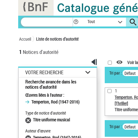
Panneau de gestion des cookies
Tout
Accueil
Liste de notices d’autorité
1
Notices d'autorité
Voir la
VOTRE RECHERCHE
Tri par :
Défaut
Recherche avancée dans les
notices d’autorité
1
Œuvres liées à l'auteur :
Temperton, R
Temperton, Rod (1947-2016)
[Thriller]
Titre uniform
Type de notice d'autorité
Titre uniforme musical
Tri par :
Défaut
Auteur d’œuvre
Temperton, Rod (1947-2016)