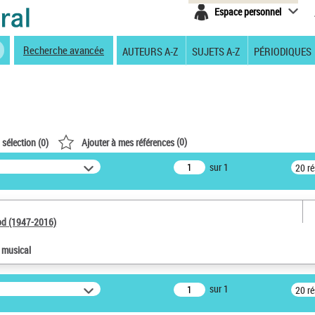
Espace personnel
Recherche avancée
AUTEURS A-Z
SUJETS A-Z
PÉRIODIQUES
(
0
)
 sélection (
0
)
Ajouter à mes références
sur 1
20 r
od (1947-2016)
e musical
sur 1
20 r