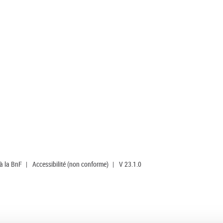
 à la BnF
|
Accessibilité (non conforme)
|
V 23.1.0