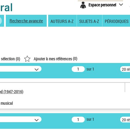
Espace personnel
Recherche avancée
AUTEURS A-Z
SUJETS A-Z
PÉRIODIQUES
(
0
)
 sélection (
0
)
Ajouter à mes références
sur 1
20 r
od (1947-2016)
e musical
sur 1
20 r