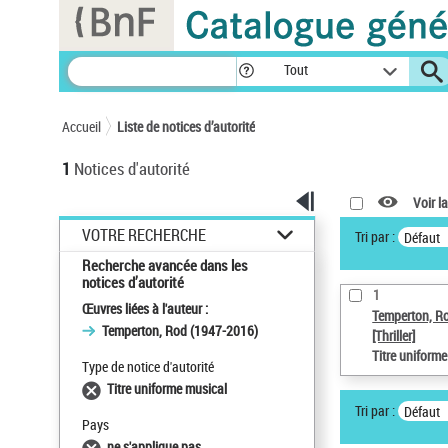
Panneau de gestion des cookies
Tout
Accueil
Liste de notices d’autorité
1
Notices d'autorité
Voir la
VOTRE RECHERCHE
Tri par :
Défaut
Recherche avancée dans les
notices d’autorité
1
Œuvres liées à l'auteur :
Temperton, R
Temperton, Rod (1947-2016)
[Thriller]
Titre uniform
Type de notice d'autorité
Titre uniforme musical
Tri par :
Défaut
Pays
ne s'applique pas