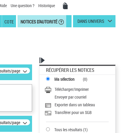
Aide
Une question ?
Historique
DANS UNIVERS
COTE
NOTICES D'AUTORITÉ
RÉCUPÉRER LES NOTICES
ésultats/page
Ma sélection
(
0
)
Télécharger/Imprimer
Envoyer par courriel
Exporter dans un tableau
Transférer pour un SGB
ésultats/page
Tous les résultats
(
1
)