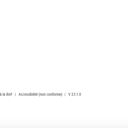
 à la BnF
|
Accessibilité (non conforme)
|
V 23.1.0