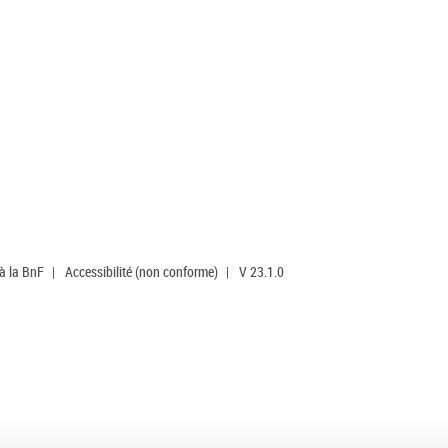
 à la BnF
|
Accessibilité (non conforme)
|
V 23.1.0