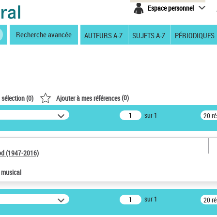
Espace personnel
Recherche avancée
AUTEURS A-Z
SUJETS A-Z
PÉRIODIQUES
(
0
)
 sélection (
0
)
Ajouter à mes références
sur 1
20 r
od (1947-2016)
e musical
sur 1
20 r