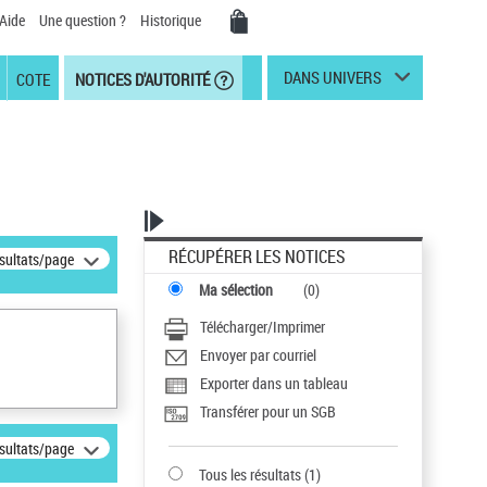
Aide
Une question ?
Historique
DANS UNIVERS
COTE
NOTICES D'AUTORITÉ
RÉCUPÉRER LES NOTICES
ésultats/page
Ma sélection
(
0
)
Télécharger/Imprimer
Envoyer par courriel
Exporter dans un tableau
Transférer pour un SGB
ésultats/page
Tous les résultats
(
1
)