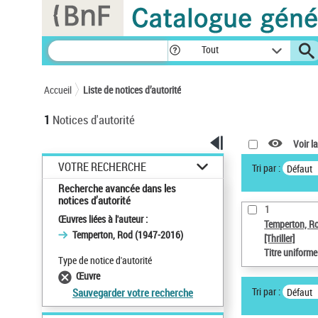
Panneau de gestion des cookies
Tout
Accueil
Liste de notices d’autorité
1
Notices d'autorité
Voir la
VOTRE RECHERCHE
Tri par :
Défaut
Recherche avancée dans les
notices d’autorité
1
Œuvres liées à l'auteur :
Temperton, R
Temperton, Rod (1947-2016)
[Thriller]
Titre uniform
Type de notice d'autorité
Œuvre
Tri par :
Défaut
Sauvegarder votre recherche