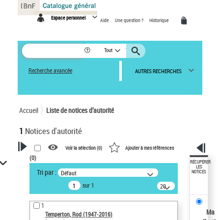
Panneau de gestion des cookies
Espace personnel
Aide
Une question ?
Historique
Tout
Recherche avancée
AUTRES RECHERCHES
Accueil
Liste de notices d’autorité
1
Notices d'autorité
Voir la sélection (
0
)
Ajouter à mes références
(
0
)
VOTRE RECHERCHE
RÉCUPÉRER
LES
Tri par :
Défaut
NOTICES
Recherche avancée dans les
sur 1
notices d’autorité
20
résultats/page
Œuvres liées à l'auteur :
1
Temperton, Rod (1947-2016)
Ma
Temperton, Rod (1947-2016)