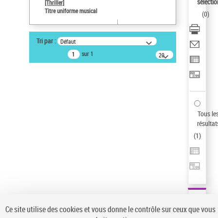
sélectio
[Thriller]
Auteur d’œuvre
Titre uniforme musical
(
0
)
Temperton, Rod (1947-2016)
Type de notice d'autorité
Tri par :
Défaut
Œuvre
sur 1
20
résultats/page
Statut de la notice d’autorité
Notice élémentaire
Sauvegarder votre recherche
AFFINER
Tous le
Type de notice d'autorité
résultat
(
1
)
Œuvre
(1)
Titre uniforme musical
(1)
Statut de la notice d’autorité
Pays
Auteur d’œuvre
Ce site utilise des cookies et vous donne le contrôle sur ceux que vous