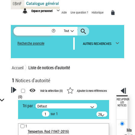
Panneau de gestion des cookies
Espace personnel
Aide
Une question ?
Historique
Tout
Recherche avancée
AUTRES RECHERCHES
Accueil
Liste de notices d’autorité
1
Notices d'autorité
Voir la sélection (
0
)
Ajouter à mes références
(
0
)
VOTRE RECHERCHE
RÉCUPÉRER
LES
Tri par :
Défaut
NOTICES
Recherche avancée dans les
sur 1
notices d’autorité
20
résultats/page
Œuvres liées à l'auteur :
1
Temperton, Rod (1947-2016)
Ma
Temperton, Rod (1947-2016)