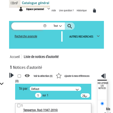
Panneau de gestion des cookies
Espace personnel
Aide
Une question ?
Historique
Tout
Recherche avancée
AUTRES RECHERCHES
Accueil
Liste de notices d’autorité
1
Notices d'autorité
Voir la sélection (
0
)
Ajouter à mes références
(
0
)
VOTRE RECHERCHE
RÉCUPÉRER
LES
Tri par :
Défaut
NOTICES
Recherche avancée dans les
sur 1
notices d’autorité
20
résultats/page
Œuvres liées à l'auteur :
1
Temperton, Rod (1947-2016)
Ma
Temperton, Rod (1947-2016)