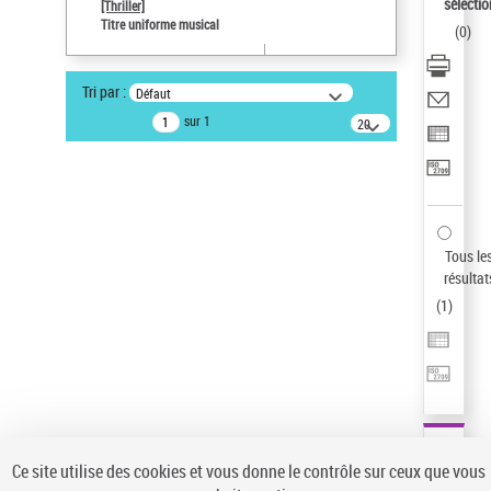
sélectio
[Thriller]
Pays
Titre uniforme musical
(
0
)
ne s'applique pas
Sauvegarder votre recherche
Tri par :
Défaut
AFFINER
sur 1
20
résultats/page
Type de notice d'autorité
Œuvre
(1)
Titre uniforme musical
(1)
Statut de la notice d’autorité
Tous le
résultat
Pays
(
1
)
Auteur d’œuvre
Ce site utilise des cookies et vous donne le contrôle sur ceux que vous