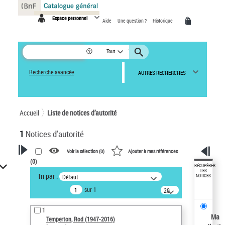
Panneau de gestion des cookies
Espace personnel
Aide
Une question ?
Historique
Tout
Recherche avancée
AUTRES RECHERCHES
Accueil
Liste de notices d’autorité
1
Notices d'autorité
Voir la sélection (
0
)
Ajouter à mes références
(
0
)
VOTRE RECHERCHE
RÉCUPÉRER
LES
Tri par :
Défaut
NOTICES
Recherche avancée dans les
sur 1
notices d’autorité
20
résultats/page
Œuvres liées à l'auteur :
1
Temperton, Rod (1947-2016)
Ma
Temperton, Rod (1947-2016)