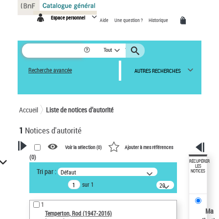
Panneau de gestion des cookies
Espace personnel
Aide
Une question ?
Historique
Tout
Recherche avancée
AUTRES RECHERCHES
Accueil
Liste de notices d’autorité
1
Notices d'autorité
Voir la sélection (
0
)
Ajouter à mes références
(
0
)
VOTRE RECHERCHE
RÉCUPÉRER
LES
Tri par :
Défaut
NOTICES
Recherche avancée dans les
sur 1
notices d’autorité
20
résultats/page
Œuvres liées à l'auteur :
1
Temperton, Rod (1947-2016)
Ma
Temperton, Rod (1947-2016)