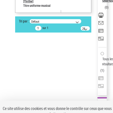
sélectio
[Thriller]
Type de notice d'autorité
Titre uniforme musical
(
0
)
Œuvre
Sauvegarder votre recherche
Tri par :
Défaut
AFFINER
sur 1
20
résultats/page
Type de notice d'autorité
Œuvre
(1)
Titre uniforme musical
(1)
Statut de la notice d’autorité
Tous le
résultat
Pays
(
1
)
Auteur d’œuvre
Ce site utilise des cookies et vous donne le contrôle sur ceux que vous