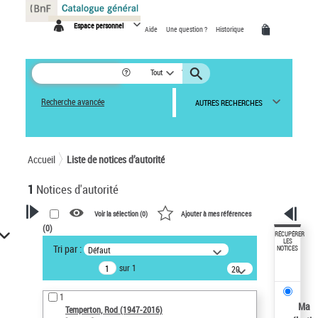
Panneau de gestion des cookies
Espace personnel
Aide
Une question ?
Historique
Tout
Recherche avancée
AUTRES RECHERCHES
Accueil
Liste de notices d’autorité
1
Notices d'autorité
Voir la sélection (
0
)
Ajouter à mes références
(
0
)
VOTRE RECHERCHE
RÉCUPÉRER
LES
Tri par :
Défaut
NOTICES
Recherche avancée dans les
sur 1
notices d’autorité
20
résultats/page
Œuvres liées à l'auteur :
1
Temperton, Rod (1947-2016)
Ma
Temperton, Rod (1947-2016)