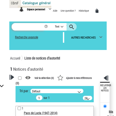
Panneau de gestion des cookies
Espace personnel
Aide
Une question ?
Historique
Tout
Recherche avancée
AUTRES RECHERCHES
Accueil
Liste de notices d’autorité
1
Notices d'autorité
Voir la sélection (
0
)
Ajouter à mes références
(
0
)
VOTRE RECHERCHE
RÉCUPÉRER
LES
Tri par :
Défaut
NOTICES
Recherche avancée dans les
sur 1
notices d’autorité
20
résultats/page
Œuvres liées à l'auteur :
1
Paco de Lucía (1947-2014)
Ma
Paco de Lucía (1947-2014)