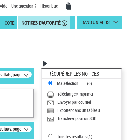
Aide
Une question ?
Historique
DANS UNIVERS
COTE
NOTICES D'AUTORITÉ
RÉCUPÉRER LES NOTICES
ésultats/page
Ma sélection
(
0
)
Télécharger/Imprimer
Envoyer par courriel
Exporter dans un tableau
Transférer pour un SGB
ésultats/page
Tous les résultats
(
1
)