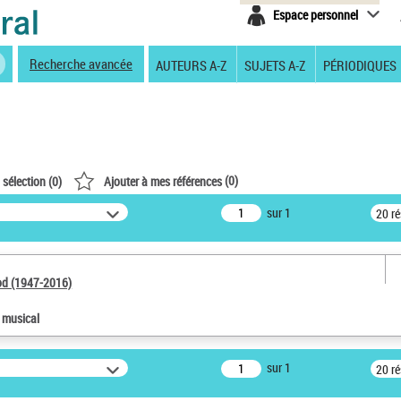
Espace personnel
Recherche avancée
AUTEURS A-Z
SUJETS A-Z
PÉRIODIQUES
(
0
)
 sélection (
0
)
Ajouter à mes références
sur 1
20 r
od (1947-2016)
e musical
sur 1
20 r