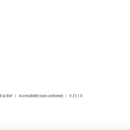
 à la BnF
|
Accessibilité (non conforme)
|
V 23.1.0