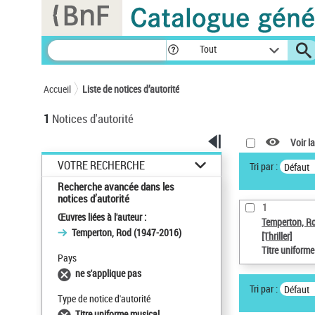
Panneau de gestion des cookies
Tout
Accueil
Liste de notices d’autorité
1
Notices d'autorité
Voir la
VOTRE RECHERCHE
Tri par :
Défaut
Recherche avancée dans les
notices d’autorité
1
Œuvres liées à l'auteur :
Temperton, R
Temperton, Rod (1947-2016)
[Thriller]
Titre uniform
Pays
ne s'applique pas
Tri par :
Défaut
Type de notice d'autorité
Titre uniforme musical