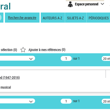
Espace personnel
Recherche avancée
AUTEURS A-Z
SUJETS A-Z
PÉRIODIQUES
(
0
)
 sélection (
0
)
Ajouter à mes références
sur 1
20 r
od (1947-2016)
e musical
sur 1
20 r