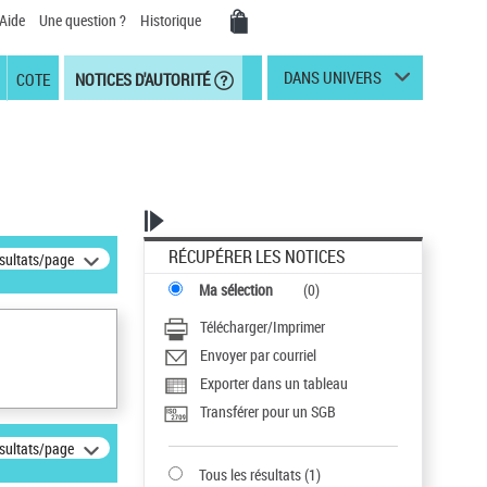
Aide
Une question ?
Historique
DANS UNIVERS
COTE
NOTICES D'AUTORITÉ
RÉCUPÉRER LES NOTICES
ésultats/page
Ma sélection
(
0
)
Télécharger/Imprimer
Envoyer par courriel
Exporter dans un tableau
Transférer pour un SGB
ésultats/page
Tous les résultats
(
1
)