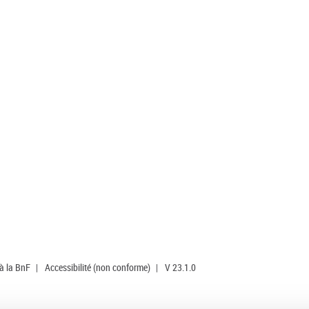
 à la BnF
|
Accessibilité (non conforme)
|
V 23.1.0