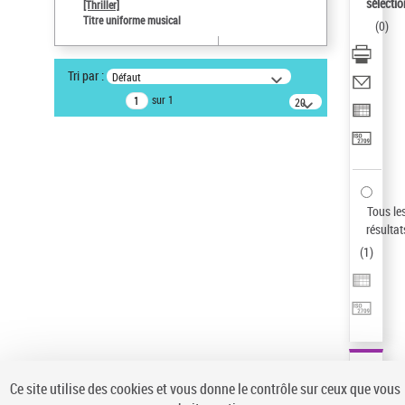
Sauvegarder votre recherche
sélectio
[Thriller]
Titre uniforme musical
(
0
)
AFFINER
Type de notice d'autorité
Tri par :
Défaut
Œuvre
(1)
sur 1
20
résultats/page
Titre uniforme musical
(1)
Statut de la notice d’autorité
Pays
Auteur d’œuvre
Tous le
résultat
(
1
)
Ce site utilise des cookies et vous donne le contrôle sur ceux que vous