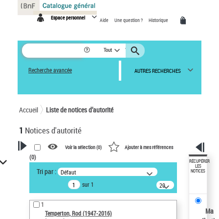
Panneau de gestion des cookies
Espace personnel
Aide
Une question ?
Historique
Tout
Recherche avancée
AUTRES RECHERCHES
Accueil
Liste de notices d’autorité
1
Notices d'autorité
Voir la sélection (
0
)
Ajouter à mes références
(
0
)
VOTRE RECHERCHE
RÉCUPÉRER
LES
Tri par :
Défaut
NOTICES
Recherche avancée dans les
sur 1
notices d’autorité
20
résultats/page
Œuvres liées à l'auteur :
1
Temperton, Rod (1947-2016)
Ma
Temperton, Rod (1947-2016)