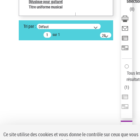
sélectio
[Musique pour guitare]
Pays
Titre uniforme musical
(
0
)
ne s'applique pas
Sauvegarder votre recherche
Tri par :
Défaut
AFFINER
sur 1
20
résultats/page
Type de notice d'autorité
Œuvre
(1)
Titre uniforme musical
(1)
Statut de la notice d’autorité
Tous le
résultat
Pays
(
1
)
Auteur d’œuvre
Ce site utilise des cookies et vous donne le contrôle sur ceux que vous