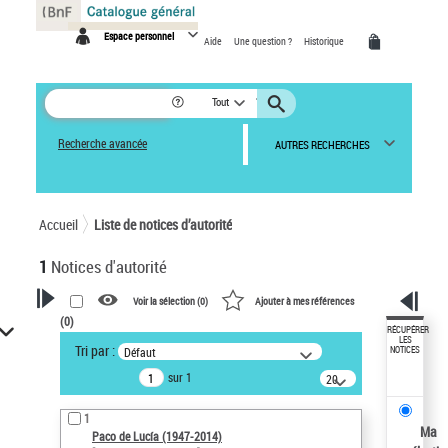
Panneau de gestion des cookies
Espace personnel
Aide
Une question ?
Historique
Tout
Recherche avancée
AUTRES RECHERCHES
Accueil
Liste de notices d’autorité
1
Notices d'autorité
Voir la sélection (
0
)
Ajouter à mes références
(
0
)
VOTRE RECHERCHE
RÉCUPÉRER
LES
Tri par :
Défaut
NOTICES
Recherche avancée dans les
sur 1
notices d’autorité
20
résultats/page
Œuvres liées à l'auteur :
1
Paco de Lucía (1947-2014)
Ma
Paco de Lucía (1947-2014)