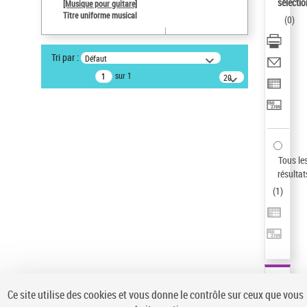
sélectio
[Musique pour guitare]
Type de notice d'autorité
Titre uniforme musical
(
0
)
Œuvre
Sauvegarder votre recherche
Tri par :
Défaut
AFFINER
sur 1
20
résultats/page
Type de notice d'autorité
Œuvre
(1)
Titre uniforme musical
(1)
Statut de la notice d’autorité
Tous le
résultat
Pays
(
1
)
Auteur d’œuvre
Ce site utilise des cookies et vous donne le contrôle sur ceux que vous