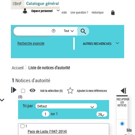
Panneau de gestion des cookies
Espace personnel
Aide
Une question ?
Historique
Tout
Recherche avancée
AUTRES RECHERCHES
Accueil
Liste de notices d’autorité
1
Notices d'autorité
Voir la sélection (
0
)
Ajouter à mes références
(
0
)
VOTRE RECHERCHE
RÉCUPÉRER
LES
Tri par :
Défaut
NOTICES
Recherche avancée dans les
sur 1
notices d’autorité
20
résultats/page
Œuvres liées à l'auteur :
1
Paco de Lucía (1947-2014)
Ma
Paco de Lucía (1947-2014)