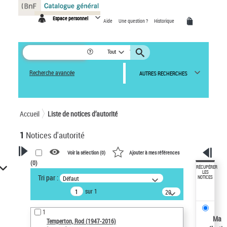
Panneau de gestion des cookies
Espace personnel
Aide
Une question ?
Historique
Tout
Recherche avancée
AUTRES RECHERCHES
Accueil
Liste de notices d’autorité
1
Notices d'autorité
Voir la sélection (
0
)
Ajouter à mes références
(
0
)
VOTRE RECHERCHE
RÉCUPÉRER
LES
Tri par :
Défaut
NOTICES
Recherche avancée dans les
sur 1
notices d’autorité
20
résultats/page
Œuvres liées à l'auteur :
1
Temperton, Rod (1947-2016)
Ma
Temperton, Rod (1947-2016)