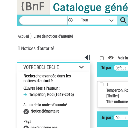
Panneau de gestion des cookies
Tout
Accueil
Liste de notices d’autorité
1
Notices d'autorité
Voir la
VOTRE RECHERCHE
Tri par :
Défaut
Recherche avancée dans les
notices d’autorité
1
Œuvres liées à l'auteur :
Temperton, R
Temperton, Rod (1947-2016)
[Thriller]
Titre uniform
Statut de la notice d’autorité
Notice élémentaire
Tri par :
Défaut
Pays
ne s'applique pas