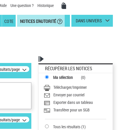
Aide
Une question ?
Historique
DANS UNIVERS
COTE
NOTICES D'AUTORITÉ
RÉCUPÉRER LES NOTICES
ésultats/page
Ma sélection
(
0
)
Télécharger/Imprimer
Envoyer par courriel
Exporter dans un tableau
Transférer pour un SGB
ésultats/page
Tous les résultats
(
1
)