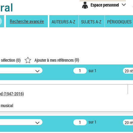
Espace personnel
Recherche avancée
AUTEURS A-Z
SUJETS A-Z
PÉRIODIQUES
(
0
)
 sélection (
0
)
Ajouter à mes références
sur 1
20 r
od (1947-2016)
e musical
sur 1
20 r