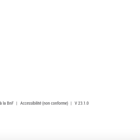
 à la BnF
|
Accessibilité (non conforme)
|
V 23.1.0