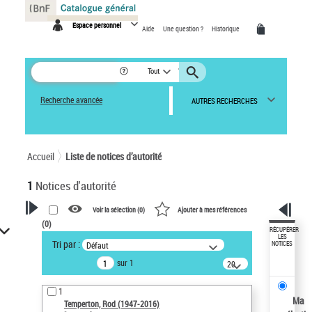
Panneau de gestion des cookies
Espace personnel
Aide
Une question ?
Historique
Tout
Recherche avancée
AUTRES RECHERCHES
Accueil
Liste de notices d’autorité
1
Notices d'autorité
Voir la sélection (
0
)
Ajouter à mes références
(
0
)
VOTRE RECHERCHE
RÉCUPÉRER
LES
Tri par :
Défaut
NOTICES
Recherche avancée dans les
sur 1
notices d’autorité
20
résultats/page
Œuvres liées à l'auteur :
1
Temperton, Rod (1947-2016)
Ma
Temperton, Rod (1947-2016)