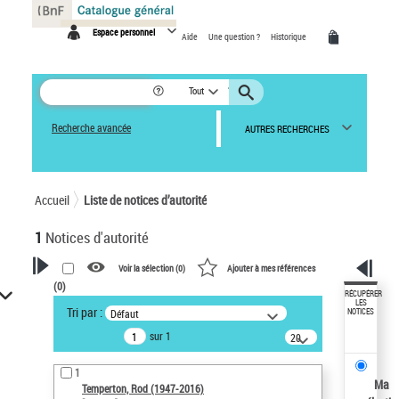
Panneau de gestion des cookies
Espace personnel
Aide
Une question ?
Historique
Tout
Recherche avancée
AUTRES RECHERCHES
Accueil
Liste de notices d’autorité
1
Notices d'autorité
Voir la sélection (
0
)
Ajouter à mes références
(
0
)
VOTRE RECHERCHE
RÉCUPÉRER
LES
Tri par :
Défaut
NOTICES
Recherche avancée dans les
sur 1
notices d’autorité
20
résultats/page
Œuvres liées à l'auteur :
1
Temperton, Rod (1947-2016)
Ma
Temperton, Rod (1947-2016)