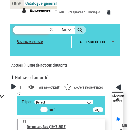
Panneau de gestion des cookies
Espace personnel
Aide
Une question ?
Historique
Tout
Recherche avancée
AUTRES RECHERCHES
Accueil
Liste de notices d’autorité
1
Notices d'autorité
Voir la sélection (
0
)
Ajouter à mes références
(
0
)
VOTRE RECHERCHE
RÉCUPÉRER
LES
Tri par :
Défaut
NOTICES
Recherche avancée dans les
sur 1
notices d’autorité
20
résultats/page
Œuvres liées à l'auteur :
1
Temperton, Rod (1947-2016)
Ma
Temperton, Rod (1947-2016)