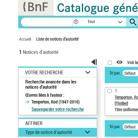
Panneau de gestion des cookies
Tout
Accueil
Liste de notices d’autorité
1
Notices d'autorité
Voir la
VOTRE RECHERCHE
Tri par :
Défaut
Recherche avancée dans les
notices d’autorité
1
Œuvres liées à l'auteur :
Temperton, R
Temperton, Rod (1947-2016)
[Thriller]
Sauvegarder votre recherche
Titre uniform
AFFINER
Tri par :
Défaut
Type de notice d'autorité