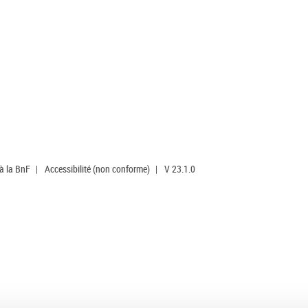
 à la BnF
|
Accessibilité (non conforme)
|
V 23.1.0