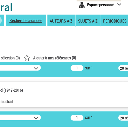
Espace personnel
Recherche avancée
AUTEURS A-Z
SUJETS A-Z
PÉRIODIQUES
(
0
)
 sélection (
0
)
Ajouter à mes références
sur 1
20 r
od (1947-2016)
e musical
sur 1
20 r