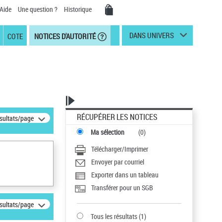
Aide
Une question ?
Historique
DANS UNIVERS
COTE
NOTICES D'AUTORITÉ
RÉCUPÉRER LES NOTICES
ésultats/page
Ma sélection
(
0
)
Télécharger/Imprimer
Envoyer par courriel
Exporter dans un tableau
Transférer pour un SGB
ésultats/page
Tous les résultats
(
1
)