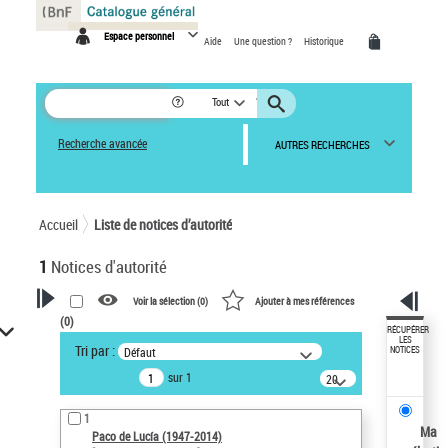
Panneau de gestion des cookies
Espace personnel
Aide
Une question ?
Historique
Tout
Recherche avancée
AUTRES RECHERCHES
Accueil
Liste de notices d’autorité
1
Notices d'autorité
Voir la sélection (
0
)
Ajouter à mes références
(
0
)
VOTRE RECHERCHE
RÉCUPÉRER
LES
Tri par :
Défaut
NOTICES
Recherche avancée dans les
sur 1
notices d’autorité
20
résultats/page
Œuvres liées à l'auteur :
1
Paco de Lucía (1947-2014)
Ma
Paco de Lucía (1947-2014)