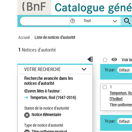
Panneau de gestion des cookies
Tout
Accueil
Liste de notices d’autorité
1
Notices d'autorité
Voir la
VOTRE RECHERCHE
Tri par :
Défaut
Recherche avancée dans les
notices d’autorité
1
Œuvres liées à l'auteur :
Temperton, R
Temperton, Rod (1947-2016)
[Thriller]
Titre uniform
Statut de la notice d’autorité
Notice élémentaire
Tri par :
Défaut
Type de notice d'autorité
Titre uniforme musical