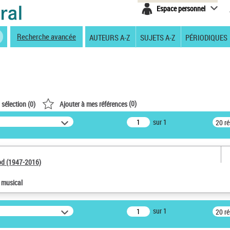
Espace personnel
Recherche avancée
AUTEURS A-Z
SUJETS A-Z
PÉRIODIQUES
(
0
)
 sélection (
0
)
Ajouter à mes références
sur 1
20 r
od (1947-2016)
e musical
sur 1
20 r