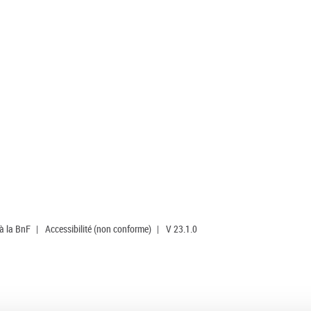
 à la BnF
|
Accessibilité (non conforme)
|
V 23.1.0