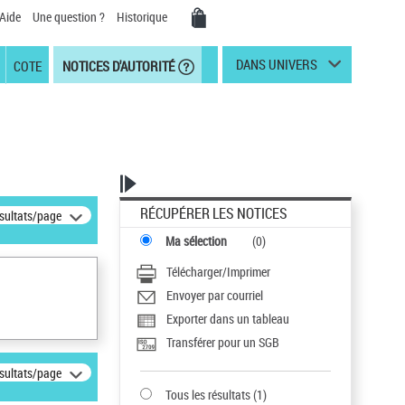
Aide
Une question ?
Historique
DANS UNIVERS
COTE
NOTICES D'AUTORITÉ
RÉCUPÉRER LES NOTICES
ésultats/page
Ma sélection
(
0
)
Télécharger/Imprimer
Envoyer par courriel
Exporter dans un tableau
Transférer pour un SGB
ésultats/page
Tous les résultats
(
1
)