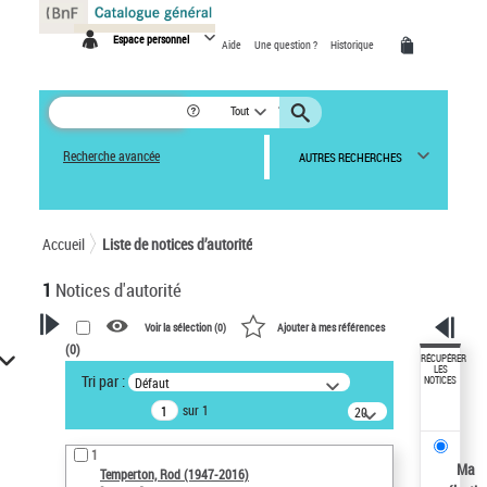
Panneau de gestion des cookies
Espace personnel
Aide
Une question ?
Historique
Tout
Recherche avancée
AUTRES RECHERCHES
Accueil
Liste de notices d’autorité
1
Notices d'autorité
Voir la sélection (
0
)
Ajouter à mes références
(
0
)
VOTRE RECHERCHE
RÉCUPÉRER
LES
Tri par :
Défaut
NOTICES
Recherche avancée dans les
sur 1
notices d’autorité
20
résultats/page
Œuvres liées à l'auteur :
1
Temperton, Rod (1947-2016)
Ma
Temperton, Rod (1947-2016)