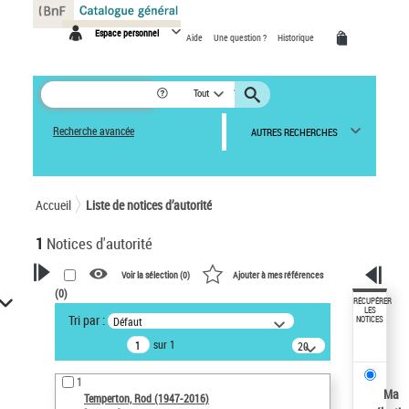
Panneau de gestion des cookies
Espace personnel
Aide
Une question ?
Historique
Tout
Recherche avancée
AUTRES RECHERCHES
Accueil
Liste de notices d’autorité
1
Notices d'autorité
Voir la sélection (
0
)
Ajouter à mes références
(
0
)
VOTRE RECHERCHE
RÉCUPÉRER
LES
Tri par :
Défaut
NOTICES
Recherche avancée dans les
sur 1
notices d’autorité
20
résultats/page
Œuvres liées à l'auteur :
1
Temperton, Rod (1947-2016)
Ma
Temperton, Rod (1947-2016)