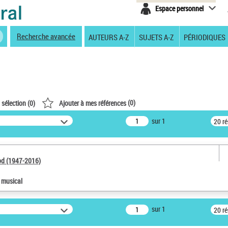
Espace personnel
Recherche avancée
AUTEURS A-Z
SUJETS A-Z
PÉRIODIQUES
(
0
)
 sélection (
0
)
Ajouter à mes références
sur 1
20 r
od (1947-2016)
e musical
sur 1
20 r