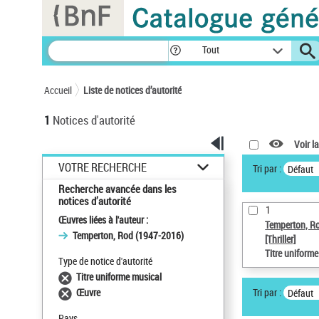
Panneau de gestion des cookies
Tout
Accueil
Liste de notices d’autorité
1
Notices d'autorité
Voir la
VOTRE RECHERCHE
Tri par :
Défaut
Recherche avancée dans les
notices d’autorité
1
Œuvres liées à l'auteur :
Temperton, R
Temperton, Rod (1947-2016)
[Thriller]
Titre uniform
Type de notice d'autorité
Titre uniforme musical
Tri par :
Œuvre
Défaut
Pays