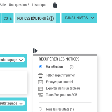
Aide
Une question ?
Historique
DANS UNIVERS
COTE
NOTICES D'AUTORITÉ
RÉCUPÉRER LES NOTICES
ésultats/page
Ma sélection
(
0
)
Télécharger/Imprimer
Envoyer par courriel
Exporter dans un tableau
Transférer pour un SGB
ésultats/page
Tous les résultats
(
1
)