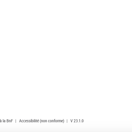
 à la BnF
|
Accessibilité (non conforme)
|
V 23.1.0