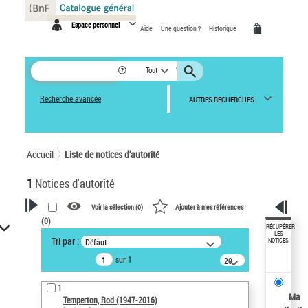
Panneau de gestion des cookies
Espace personnel
Aide
Une question ?
Historique
Tout
Recherche avancée
AUTRES RECHERCHES
Accueil
Liste de notices d’autorité
1
Notices d'autorité
Voir la sélection (
0
)
Ajouter à mes références
(
0
)
VOTRE RECHERCHE
RÉCUPÉRER
LES
Tri par :
Défaut
NOTICES
Recherche avancée dans les
sur 1
notices d’autorité
20
résultats/page
Œuvres liées à l'auteur :
1
Temperton, Rod (1947-2016)
Ma
Temperton, Rod (1947-2016)