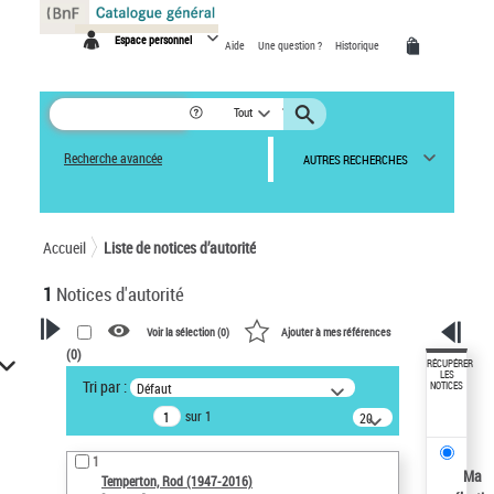
Panneau de gestion des cookies
Espace personnel
Aide
Une question ?
Historique
Tout
Recherche avancée
AUTRES RECHERCHES
Accueil
Liste de notices d’autorité
1
Notices d'autorité
Voir la sélection (
0
)
Ajouter à mes références
(
0
)
VOTRE RECHERCHE
RÉCUPÉRER
LES
Tri par :
Défaut
NOTICES
Recherche avancée dans les
sur 1
notices d’autorité
20
résultats/page
Œuvres liées à l'auteur :
1
Temperton, Rod (1947-2016)
Ma
Temperton, Rod (1947-2016)