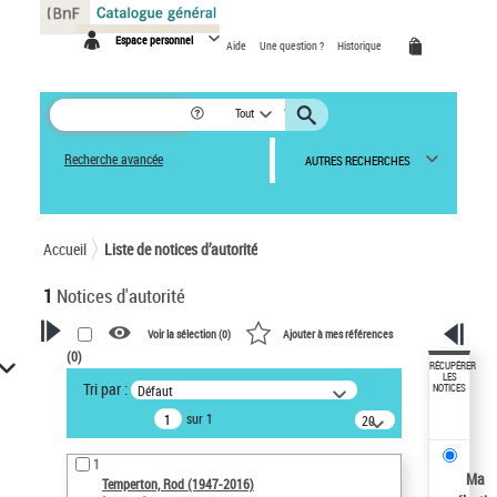
Panneau de gestion des cookies
Espace personnel
Aide
Une question ?
Historique
Tout
Recherche avancée
AUTRES RECHERCHES
Accueil
Liste de notices d’autorité
1
Notices d'autorité
Voir la sélection (
0
)
Ajouter à mes références
(
0
)
VOTRE RECHERCHE
RÉCUPÉRER
LES
Tri par :
Défaut
NOTICES
Recherche avancée dans les
sur 1
notices d’autorité
20
résultats/page
Œuvres liées à l'auteur :
1
Temperton, Rod (1947-2016)
Ma
Temperton, Rod (1947-2016)