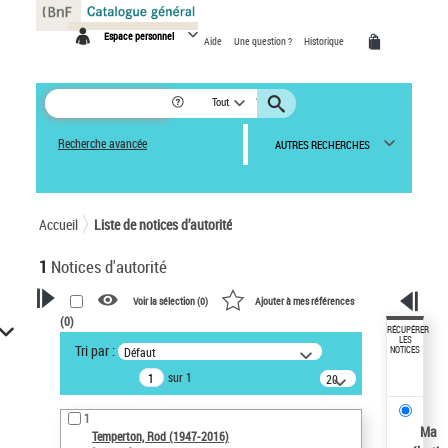
Panneau de gestion des cookies
Espace personnel
Aide
Une question ?
Historique
Tout
Recherche avancée
AUTRES RECHERCHES
Accueil
Liste de notices d’autorité
1
Notices d'autorité
Voir la sélection (
0
)
Ajouter à mes références
(
0
)
VOTRE RECHERCHE
RÉCUPÉRER
LES
Tri par :
Défaut
NOTICES
Recherche avancée dans les
sur 1
notices d’autorité
20
résultats/page
Œuvres liées à l'auteur :
1
Temperton, Rod (1947-2016)
Ma
Temperton, Rod (1947-2016)