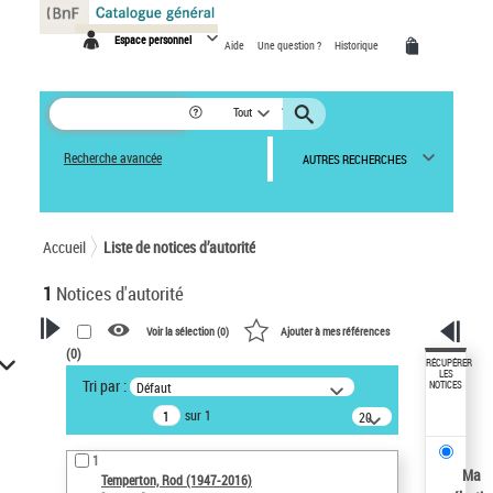
Panneau de gestion des cookies
Espace personnel
Aide
Une question ?
Historique
Tout
Recherche avancée
AUTRES RECHERCHES
Accueil
Liste de notices d’autorité
1
Notices d'autorité
Voir la sélection (
0
)
Ajouter à mes références
(
0
)
VOTRE RECHERCHE
RÉCUPÉRER
LES
Tri par :
Défaut
NOTICES
Recherche avancée dans les
sur 1
notices d’autorité
20
résultats/page
Œuvres liées à l'auteur :
1
Temperton, Rod (1947-2016)
Ma
Temperton, Rod (1947-2016)