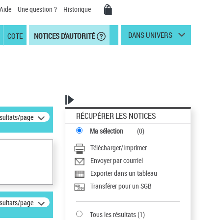
Aide
Une question ?
Historique
DANS UNIVERS
COTE
NOTICES D'AUTORITÉ
RÉCUPÉRER LES NOTICES
ésultats/page
Ma sélection
(
0
)
Télécharger/Imprimer
Envoyer par courriel
Exporter dans un tableau
Transférer pour un SGB
ésultats/page
Tous les résultats
(
1
)