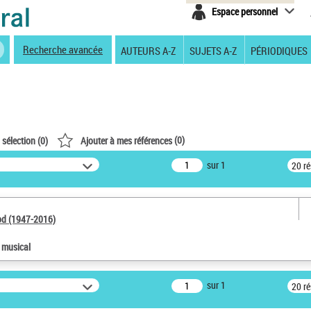
Espace personnel
Recherche avancée
AUTEURS A-Z
SUJETS A-Z
PÉRIODIQUES
(
0
)
 sélection (
0
)
Ajouter à mes références
sur 1
20 r
od (1947-2016)
e musical
sur 1
20 r