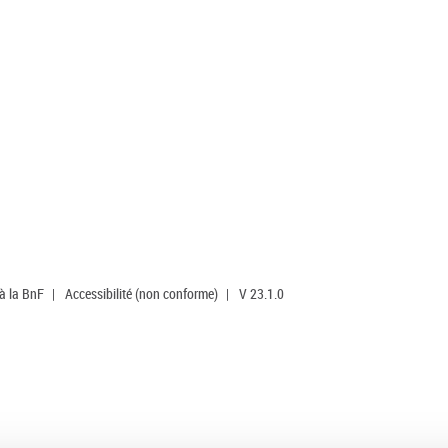
 à la BnF
|
Accessibilité (non conforme)
|
V 23.1.0