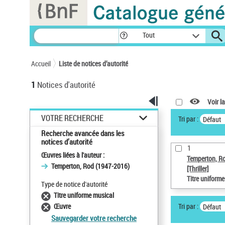
Panneau de gestion des cookies
Tout
Accueil
Liste de notices d’autorité
1
Notices d'autorité
Voir la
VOTRE RECHERCHE
Tri par :
Défaut
Recherche avancée dans les
notices d’autorité
1
Œuvres liées à l'auteur :
Temperton, R
Temperton, Rod (1947-2016)
[Thriller]
Titre uniform
Type de notice d'autorité
Titre uniforme musical
Tri par :
Œuvre
Défaut
Sauvegarder votre recherche