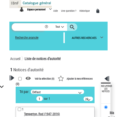
Panneau de gestion des cookies
Espace personnel
Aide
Une question ?
Historique
Tout
Recherche avancée
AUTRES RECHERCHES
Accueil
Liste de notices d’autorité
1
Notices d'autorité
Voir la sélection (
0
)
Ajouter à mes références
(
0
)
VOTRE RECHERCHE
RÉCUPÉRER
LES
Tri par :
Défaut
NOTICES
Recherche avancée dans les
sur 1
notices d’autorité
20
résultats/page
Œuvres liées à l'auteur :
1
Temperton, Rod (1947-2016)
Ma
Temperton, Rod (1947-2016)