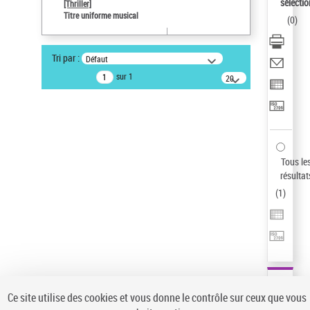
Sauvegarder votre recherche
sélectio
[Thriller]
Titre uniforme musical
(
0
)
AFFINER
Type de notice d'autorité
Tri par :
Défaut
Œuvre
(1)
sur 1
20
résultats/page
Titre uniforme musical
(1)
Statut de la notice d’autorité
Pays
Auteur d’œuvre
Tous le
résultat
(
1
)
Ce site utilise des cookies et vous donne le contrôle sur ceux que vous