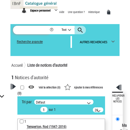
Panneau de gestion des cookies
Espace personnel
Aide
Une question ?
Historique
Tout
Recherche avancée
AUTRES RECHERCHES
Accueil
Liste de notices d’autorité
1
Notices d'autorité
Voir la sélection (
0
)
Ajouter à mes références
(
0
)
VOTRE RECHERCHE
RÉCUPÉRER
LES
Tri par :
Défaut
NOTICES
Recherche avancée dans les
sur 1
notices d’autorité
20
résultats/page
Œuvres liées à l'auteur :
1
Temperton, Rod (1947-2016)
Ma
Temperton, Rod (1947-2016)