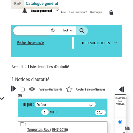
Panneau de gestion des cookies
Espace personnel
Aide
Une question ?
Historique
Tout
Recherche avancée
AUTRES RECHERCHES
Accueil
Liste de notices d’autorité
1
Notices d'autorité
Voir la sélection (
0
)
Ajouter à mes références
(
0
)
VOTRE RECHERCHE
RÉCUPÉRER
LES
Tri par :
Défaut
NOTICES
Recherche avancée dans les
sur 1
notices d’autorité
20
résultats/page
Œuvres liées à l'auteur :
1
Temperton, Rod (1947-2016)
Ma
Temperton, Rod (1947-2016)