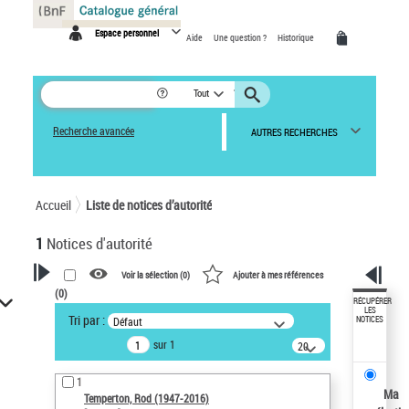
Panneau de gestion des cookies
Espace personnel
Aide
Une question ?
Historique
Tout
Recherche avancée
AUTRES RECHERCHES
Accueil
Liste de notices d’autorité
1
Notices d'autorité
Voir la sélection (
0
)
Ajouter à mes références
(
0
)
VOTRE RECHERCHE
RÉCUPÉRER
LES
Tri par :
Défaut
NOTICES
Recherche avancée dans les
sur 1
notices d’autorité
20
résultats/page
Œuvres liées à l'auteur :
1
Temperton, Rod (1947-2016)
Ma
Temperton, Rod (1947-2016)