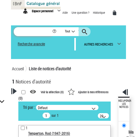
Panneau de gestion des cookies
Espace personnel
Aide
Une question ?
Historique
Tout
Recherche avancée
AUTRES RECHERCHES
Accueil
Liste de notices d’autorité
1
Notices d'autorité
Voir la sélection (
0
)
Ajouter à mes références
(
0
)
VOTRE RECHERCHE
RÉCUPÉRER
LES
Tri par :
Défaut
NOTICES
Recherche avancée dans les
sur 1
notices d’autorité
20
résultats/page
Œuvres liées à l'auteur :
1
Temperton, Rod (1947-2016)
Ma
Temperton, Rod (1947-2016)