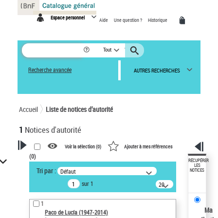
Panneau de gestion des cookies
Espace personnel
Aide
Une question ?
Historique
Tout
Recherche avancée
AUTRES RECHERCHES
Accueil
Liste de notices d’autorité
1
Notices d'autorité
Voir la sélection (
0
)
Ajouter à mes références
(
0
)
VOTRE RECHERCHE
RÉCUPÉRER
LES
Tri par :
Défaut
NOTICES
Recherche avancée dans les
sur 1
notices d’autorité
20
résultats/page
Œuvres liées à l'auteur :
1
Paco de Lucía (1947-2014)
Ma
Paco de Lucía (1947-2014)