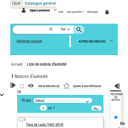
Panneau de gestion des cookies
Espace personnel
Aide
Une question ?
Historique
Tout
Recherche avancée
AUTRES RECHERCHES
Accueil
Liste de notices d’autorité
1
Notices d'autorité
Voir la sélection (
0
)
Ajouter à mes références
(
0
)
VOTRE RECHERCHE
RÉCUPÉRER
LES
Tri par :
Défaut
NOTICES
Recherche avancée dans les
sur 1
notices d’autorité
20
résultats/page
Œuvres liées à l'auteur :
1
Paco de Lucía (1947-2014)
Ma
Paco de Lucía (1947-2014)