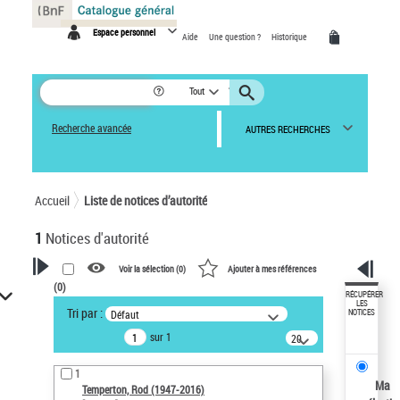
Panneau de gestion des cookies
Espace personnel
Aide
Une question ?
Historique
Tout
Recherche avancée
AUTRES RECHERCHES
Accueil
Liste de notices d’autorité
1
Notices d'autorité
Voir la sélection (
0
)
Ajouter à mes références
(
0
)
VOTRE RECHERCHE
RÉCUPÉRER
LES
Tri par :
Défaut
NOTICES
Recherche avancée dans les
sur 1
notices d’autorité
20
résultats/page
Œuvres liées à l'auteur :
1
Temperton, Rod (1947-2016)
Ma
Temperton, Rod (1947-2016)