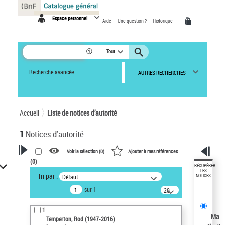
Panneau de gestion des cookies
Espace personnel
Aide
Une question ?
Historique
Tout
Recherche avancée
AUTRES RECHERCHES
Accueil
Liste de notices d’autorité
1
Notices d'autorité
Voir la sélection (
0
)
Ajouter à mes références
(
0
)
VOTRE RECHERCHE
RÉCUPÉRER
LES
Tri par :
Défaut
NOTICES
Recherche avancée dans les
sur 1
notices d’autorité
20
résultats/page
Œuvres liées à l'auteur :
1
Temperton, Rod (1947-2016)
Ma
Temperton, Rod (1947-2016)