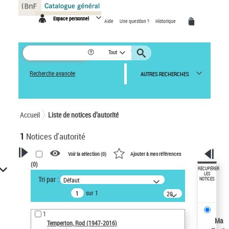
Panneau de gestion des cookies
Espace personnel
Aide
Une question ?
Historique
Tout
Recherche avancée
AUTRES RECHERCHES
Accueil
Liste de notices d’autorité
1
Notices d'autorité
Voir la sélection (
0
)
Ajouter à mes références
(
0
)
VOTRE RECHERCHE
RÉCUPÉRER
LES
Tri par :
Défaut
NOTICES
Recherche avancée dans les
sur 1
notices d’autorité
20
résultats/page
Œuvres liées à l'auteur :
1
Temperton, Rod (1947-2016)
Ma
Temperton, Rod (1947-2016)