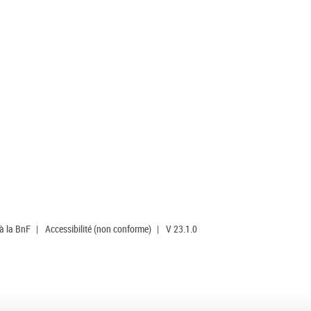
 à la BnF
|
Accessibilité (non conforme)
|
V 23.1.0