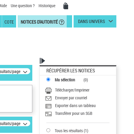
Aide
Une question ?
Historique
DANS UNIVERS
COTE
NOTICES D'AUTORITÉ
RÉCUPÉRER LES NOTICES
ésultats/page
Ma sélection
(
0
)
Télécharger/Imprimer
Envoyer par courriel
Exporter dans un tableau
Transférer pour un SGB
ésultats/page
Tous les résultats
(
1
)