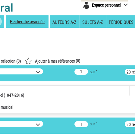
Espace personnel
Recherche avancée
AUTEURS A-Z
SUJETS A-Z
PÉRIODIQUES
(
0
)
 sélection (
0
)
Ajouter à mes références
sur 1
20 r
od (1947-2016)
e musical
sur 1
20 r