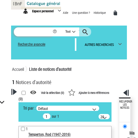
Panneau de gestion des cookies
Espace personnel
Aide
Une question ?
Historique
Tout
Recherche avancée
AUTRES RECHERCHES
Accueil
Liste de notices d’autorité
1
Notices d'autorité
Voir la sélection (
0
)
Ajouter à mes références
(
0
)
VOTRE RECHERCHE
RÉCUPÉRER
LES
Tri par :
Défaut
NOTICES
Recherche avancée dans les
sur 1
notices d’autorité
20
résultats/page
Œuvres liées à l'auteur :
1
Temperton, Rod (1947-2016)
Ma
Temperton, Rod (1947-2016)