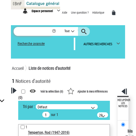
Panneau de gestion des cookies
Espace personnel
Aide
Une question ?
Historique
Tout
Recherche avancée
AUTRES RECHERCHES
Accueil
Liste de notices d’autorité
1
Notices d'autorité
Voir la sélection (
0
)
Ajouter à mes références
(
0
)
VOTRE RECHERCHE
RÉCUPÉRER
LES
Tri par :
Défaut
NOTICES
Recherche avancée dans les
sur 1
notices d’autorité
20
résultats/page
Œuvres liées à l'auteur :
1
Temperton, Rod (1947-2016)
Ma
Temperton, Rod (1947-2016)