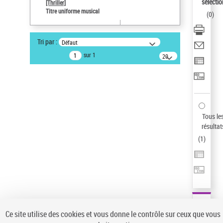
sélectio
[Thriller]
Type de notice d'autorité
Titre uniforme musical
(
0
)
Œuvre
Sauvegarder votre recherche
Tri par :
Défaut
AFFINER
sur 1
20
résultats/page
Type de notice d'autorité
Œuvre
(1)
Titre uniforme musical
(1)
Statut de la notice d’autorité
Tous le
résultat
Pays
(
1
)
Auteur d’œuvre
Ce site utilise des cookies et vous donne le contrôle sur ceux que vous