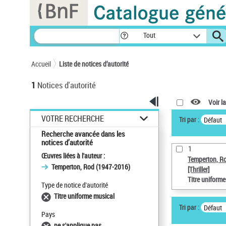
Panneau de gestion des cookies
Tout
Accueil
Liste de notices d’autorité
1
Notices d'autorité
Voir la
VOTRE RECHERCHE
Tri par :
Défaut
Recherche avancée dans les
notices d’autorité
1
Œuvres liées à l'auteur :
Temperton, R
Temperton, Rod (1947-2016)
[Thriller]
Titre uniform
Type de notice d'autorité
Titre uniforme musical
Tri par :
Défaut
Pays
ne s'applique pas