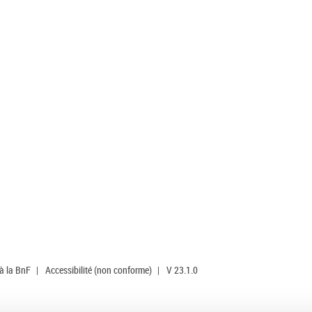
 à la BnF
|
Accessibilité (non conforme)
|
V 23.1.0