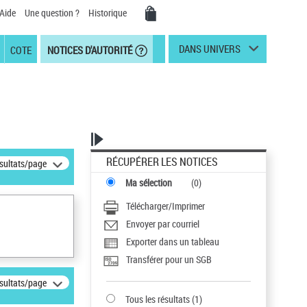
Aide
Une question ?
Historique
DANS UNIVERS
COTE
NOTICES D'AUTORITÉ
RÉCUPÉRER LES NOTICES
ésultats/page
Ma sélection
(
0
)
Télécharger/Imprimer
Envoyer par courriel
Exporter dans un tableau
Transférer pour un SGB
ésultats/page
Tous les résultats
(
1
)