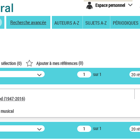
Espace personnel
Recherche avancée
AUTEURS A-Z
SUJETS A-Z
PÉRIODIQUES
(
0
)
 sélection (
0
)
Ajouter à mes références
sur 1
20 r
od (1947-2016)
e musical
sur 1
20 r