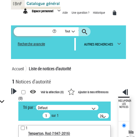
Panneau de gestion des cookies
Espace personnel
Aide
Une question ?
Historique
Tout
Recherche avancée
AUTRES RECHERCHES
Accueil
Liste de notices d’autorité
1
Notices d'autorité
Voir la sélection (
0
)
Ajouter à mes références
(
0
)
VOTRE RECHERCHE
RÉCUPÉRER
LES
Tri par :
Défaut
NOTICES
Recherche avancée dans les
sur 1
notices d’autorité
20
résultats/page
Œuvres liées à l'auteur :
1
Temperton, Rod (1947-2016)
Ma
Temperton, Rod (1947-2016)