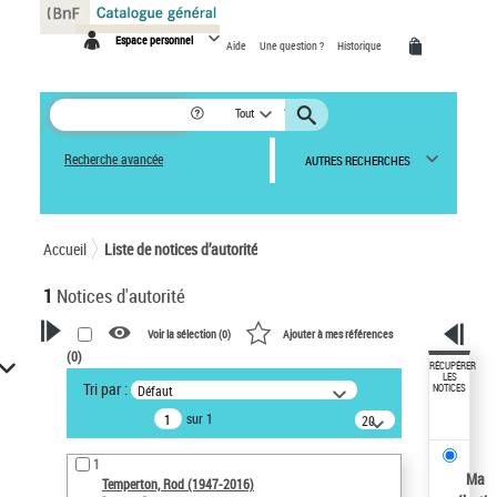
Panneau de gestion des cookies
Espace personnel
Aide
Une question ?
Historique
Tout
Recherche avancée
AUTRES RECHERCHES
Accueil
Liste de notices d’autorité
1
Notices d'autorité
Voir la sélection (
0
)
Ajouter à mes références
(
0
)
VOTRE RECHERCHE
RÉCUPÉRER
LES
Tri par :
Défaut
NOTICES
Recherche avancée dans les
sur 1
notices d’autorité
20
résultats/page
Œuvres liées à l'auteur :
1
Temperton, Rod (1947-2016)
Ma
Temperton, Rod (1947-2016)